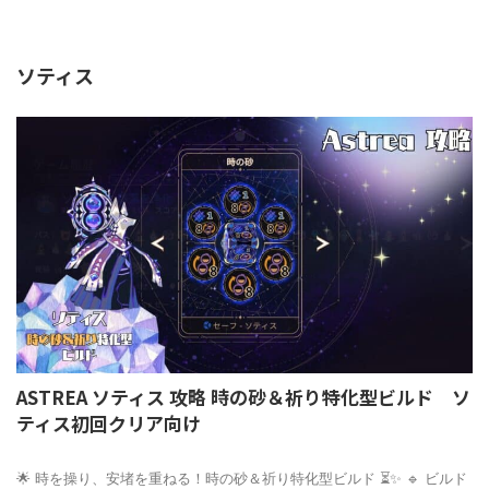
HOME
>
Astrea
>
ビルド＆コンボ集
>
ソティス
>
ソティス
ASTREA ソティス 攻略 時の砂＆祈り特化型ビルド ソ
ティス初回クリア向け
2025/3/16
🌟 時を操り、安堵を重ねる！時の砂＆祈り特化型ビルド ⏳✨ 🔹 ビルド