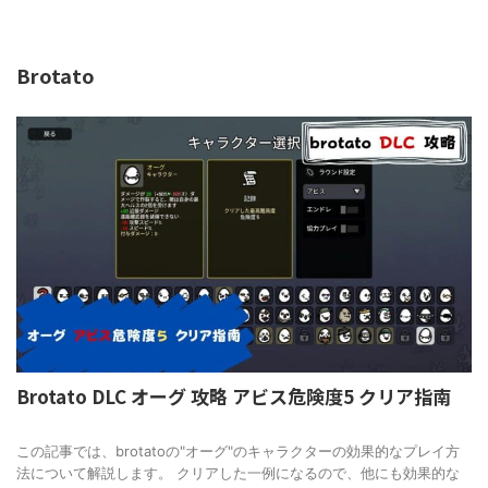
HOME
>
Brotato
>
Brotato
Brotato DLC オーグ 攻略 アビス危険度5 クリア指南
2024/12/8
この記事では、brotatoの"オーグ"のキャラクターの効果的なプレイ方
法について解説します。 クリアした一例になるので、他にも効果的な