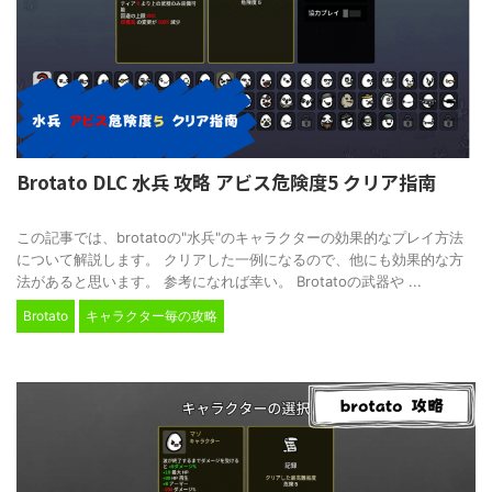
Brotato DLC 水兵 攻略 アビス危険度5 クリア指南
2024/11/21
この記事では、brotatoの"水兵"のキャラクターの効果的なプレイ方法
について解説します。 クリアした一例になるので、他にも効果的な方
法があると思います。 参考になれば幸い。 Brotatoの武器や ...
Brotato
キャラクター毎の攻略