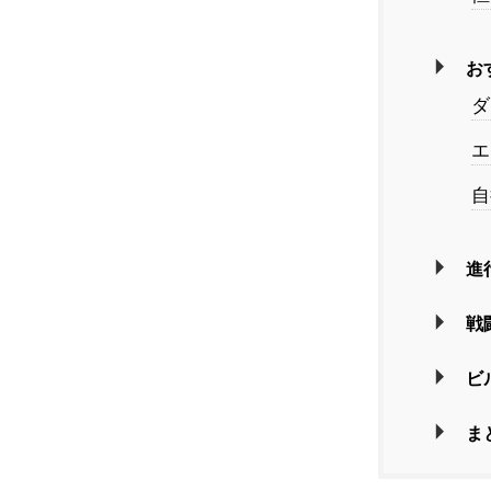
お
ダ
エ
自
進
戦
ビ
ま