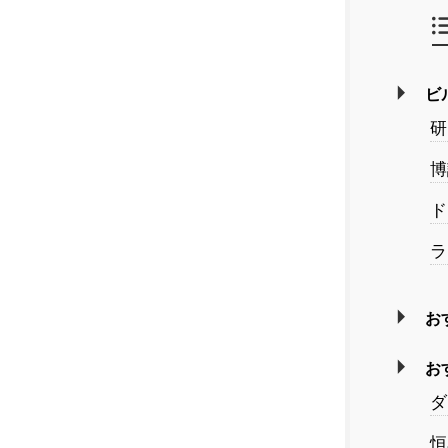
ビ
研
博
ド
ラ
お
お
ダ
恒