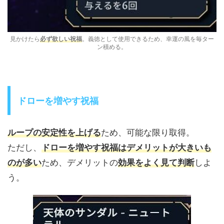
見かけたら
必ず欲しい祝福
。義徳として使用できるため、幸運の風を毎ター
ン積める。
ドローを増やす祝福
ループの安定性を上げる
ため、可能な限り取得。
ただし、
ドローを増やす祝福はデメリットが大きいも
のが多い
ため、デメリットの
効果をよく見て判断
しよ
う。