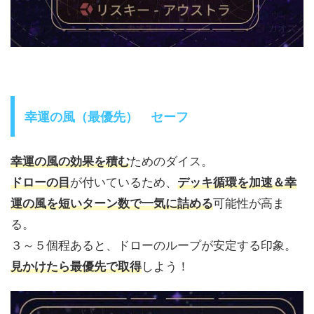
幸運の風（最優先） セーフ
幸運の風の効果を積む
ためのダイス。
ドローの目
が付いているため、
デッキ循環を加速＆幸
運の風を短いターン数で一気に詰める
可能性が高ま
る。
３～５個程あると、ドローのループが安定する印象。
見かけたら最優先で取得
しよう！