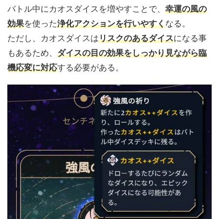
バトル中にカオスダイスを増やすことで、
幸運の風の
効果
を使った
浄化アクションを行いやすく
なる。
ただし、カオスダイスは
リスクのあるダイス
になる事
もあるため、
ダイスの目の効果をしっかり見ながら臨
機応変に対応
する必要がある。