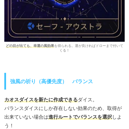
どの目が出ても、幸運の風効果
を得られる。運が良ければドローまで付いて
くる！
強風の祈り（高優先度） バランス
カオスダイスを新たに作成できる
ダイス。
バランスダイスにしか存在しない効果のため、取得が
出来ていない場合は
進行ルートでバランスを選択
しよ
う！