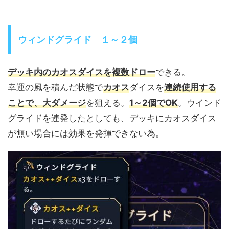
ウィンドグライド １～２個
デッキ内のカオスダイスを複数ドロー
できる。
幸運の風を積んだ状態で
カオス
ダイスを
連続使用する
ことで、大ダメージ
を狙える。
1～2個でOK
。ウインド
グライドを連発したとしても、デッキにカオスダイス
が無い場合には効果を発揮できない為。