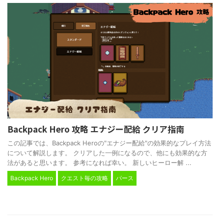
Backpack Hero 攻略 エナジー配給 クリア指南
この記事では、Backpack Heroの"エナジー配給"の効果的なプレイ方法
について解説します。 クリアした一例になるので、他にも効果的な方
法があると思います。 参考になれば幸い。 新しいヒーロー解 ...
Backpack Hero
クエスト毎の攻略
パース