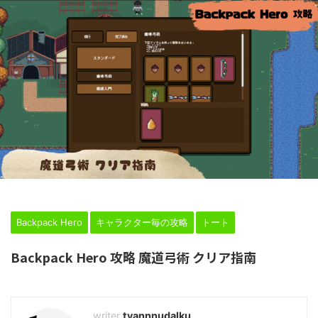
HOME
>
Backpack Hero
>
クエスト毎の攻略
>
トート
>
Backpack Hero
キャラクター毎の攻略
トート
Backpack Hero 攻略 魔道弓術 クリア指南
2024年2月24日
tyannnudalku