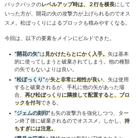
バックパックの
レベルアップ時は、２行を横長
にして
いった方が、開花の矢の攻撃力が上げられるのでオス
スメ。松ぼっくりによるブロックも積みやすくなる。
今回は、以下の要素をメインにビルドできた。
”開花の矢”
は
見かけたらとにかく入手。
矢は基本
的に使ってしまうと破棄されてしまう。他の種類
の矢でもないよりは良い。
”松ぼっくり”
が
矢と非常に相性が良い
。矢は使用
すると破棄されるが、手札に他の矢があった場
合、
再び松ぼっくりに隣接して配置すると、ブロ
ックを付与
できる。
”ジェムの刻印”
も矢の攻撃力を強化しつつ、ター
ン終了後に破棄されるのでオススメ。しかし、
持
ちすぎには注意。