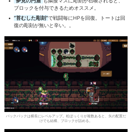
”夢見の円盾”
も隣接マスに彫刻が召喚されると、
ブロックを付与できるためオススメ。
”苔むした彫刻”
で戦闘毎にHPを回復。トートは回
復の彫刻が無いと辛い。。
バックパックは横長にレベルアップ。松ぼっくりが複数あると、矢の配置だ
けでも結構、ブロックが詰める。