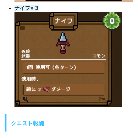
ナイフ×３
クエスト報酬