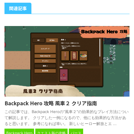
関連記事
Backpack Hero 攻略 風車２ クリア指南
この記事では、Backpack Heroの"風車２"の効果的なプレイ方法につい
て解説します。 クリアした一例になるので、他にも効果的な方法があ
ると思います。 参考になれば幸い。 新しいヒーロー解放とエ ...
Backpack Hero
クエスト毎の攻略
パース