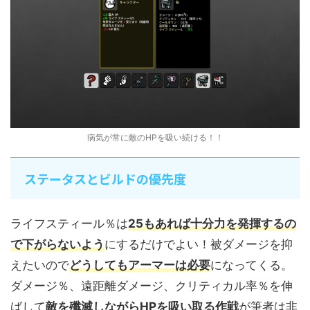
病気が常に敵のHPを吸い続ける！！
ステータスとビルドの優先度
ライフスティール％は
25もあれば十分力を発揮するの
で下がらないよう
にするだけでよい！被ダメージを抑
えたいので
どうしてもアーマーは必要
になってくる。
ダメージ％、遠距離ダメージ、クリティカル率％を伸
ばして
敵を殲滅しながらHPを吸い取る作戦
が筆者は非