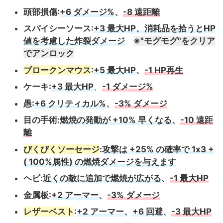
頭部損傷:
+6 ダメージ%
、
-8 遠距離
スパイシーソース:
+3 最大HP、消耗品を拾うとHP
値を考慮した炸裂ダメージ
※"モグモグ"をクリア
でアンロック
ブロークンマウス
:
+5 最大HP
、
-1 HP再生
ケーキ:
+3 最大HP
、
-1 ダメージ%
愚:
+6 クリティカル%
、
-3% ダメージ
目の手術:
燃焼の発動が +10% 早くなる
、
-10 遠距
離
びくびくソーセージ
:
攻撃は +25% の確率で 1x3 +
( 100%属性) の燃焼ダメージを与えます
ヘビ:
近くの敵に追加で燃焼が広がる
、
-1 最大HP
金属板:
+2 アーマー
、
-3% ダメージ
レザーベスト
:
+2 アーマー
、
+6 回避
、
-3 最大HP