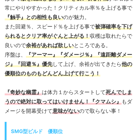
常にやりやすかった！クリティカル率％を上げる事で
『触手』との相性も良い
のが魅力。
また回避％、スピード％を上げる事で
被弾確率を下げ
られるとクリア率がぐんと上がる！
収穫は取れたらで
良いので
余裕があれば欲しい
ところである。
序盤は、
『アーマー』『ダメージ％』『遠距離ダメー
ジ』『回避％』優先
して上げ、余裕が出てきたら
他の
優順位のものもどんどん上げて行こう！
『奇妙な幽霊』
は体力１からスタートして
死んでしま
うので絶対に取ってはいけません！『クマムシ』
もダ
メージを開幕受けて
意味がない
ので取らない事！
SMG型ビルド 優順位