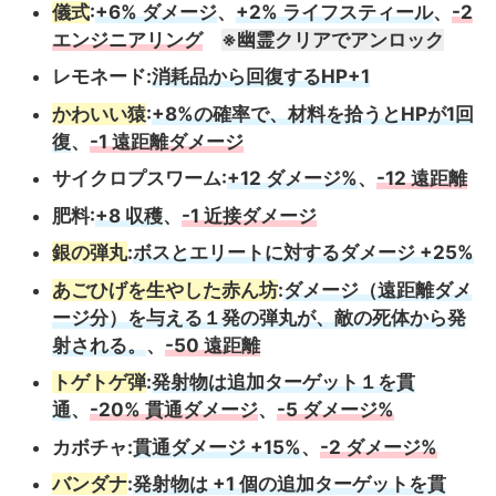
儀式
:
+6% ダメージ
、
+2% ライフスティール
、
-2
エンジニアリング
※幽霊クリアでアンロック
レモネード:
消耗品から回復するHP+1
かわいい猿
:
+8%の確率で、材料を拾うとHPが1回
復
、
-1 遠距離ダメージ
サイクロプスワーム:
+12 ダメージ%
、
-12 遠距離
肥料:
+8 収穫
、
-1 近接ダメージ
銀の弾丸
:
ボスとエリートに対するダメージ +25%
あごひげを生やした赤ん坊
:
ダメージ（遠距離ダメ
ージ分）を与える１発の弾丸が、敵の死体から発
射される。
、
-50 遠距離
トゲトゲ弾
:
発射物は追加ターゲット１を貫
通
、
-20% 貫通ダメージ
、
-5 ダメージ%
カボチャ:
貫通ダメージ +15%
、
-2 ダメージ%
バンダナ
:
発射物は +1 個の追加ターゲットを貫