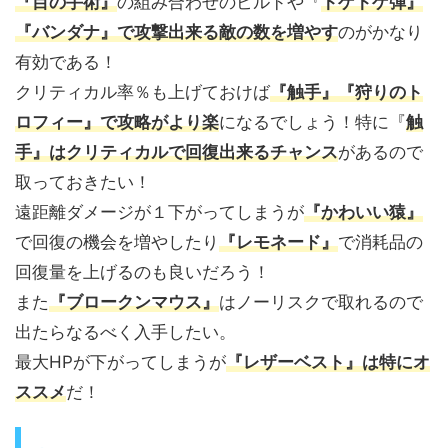
『目の手術』
の組み合わせのビルドや『
トゲトゲ弾』
『バンダナ』で攻撃出来る敵の数を増やす
のがかなり
有効である！
クリティカル率％も上げておけば
『触手』『狩りのト
ロフィー』で攻略がより楽
になるでしょう！特に『
触
手』はクリティカルで回復出来るチャンス
があるので
取っておきたい！
遠距離ダメージが１下がってしまうが
『かわいい猿』
で回復の機会を増やしたり
『レモネード』
で消耗品の
回復量を上げるのも良いだろう！
また
『ブロークンマウス』
はノーリスクで取れるので
出たらなるべく入手したい。
最大HPが下がってしまうが
『レザーベスト』は特にオ
ススメ
だ！