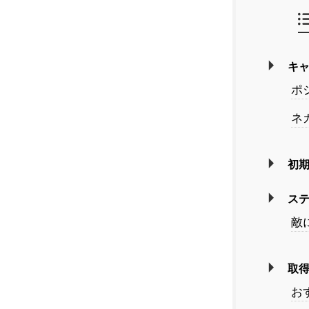
キ
ポ
ネ
初
ス
敵
取
お