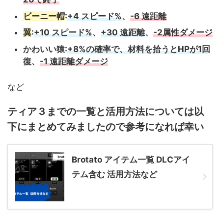
ビーニー帽
:
+4 スピード%
、
-6 遠距離
翼
:
+10 スピード%
、
+30 遠距離
、
-2属性ダメージ
かわいい猿:
+8%の確率で、材料を拾うとHPが1回
復
、
-1 遠距離ダメージ
など
ティア３までの一覧と活用方法については以
下にまとめてみましたので参考になれば幸い
Brotato アイテム一覧 DLCアイ
テム含む 活用方法など