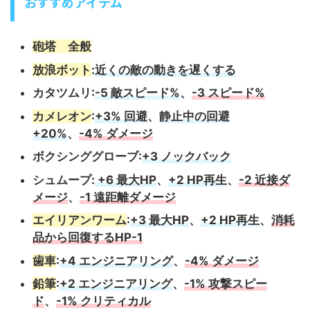
おすすめアイテム
砲塔 全般
放浪ボット
:
近くの敵の動きを遅くする
カタツムリ:
-5 敵スピード%
、
-3 スピード%
カメレオン
:
+3% 回避
、
静止中の回避
+20%
、
-4% ダメージ
ボクシンググローブ:
+3 ノックバック
シュムープ:
+6 最大HP
、
+2 HP再生
、
-2 近接ダ
メージ
、
-1 遠距離ダメージ
エイリアンワーム
:
+3 最大HP
、
+2 HP再生
、
消耗
品から回復するHP-1
歯車
:
+4 エンジニアリング
、
-4% ダメージ
鉛筆
:
+2 エンジニアリング
、
-1% 攻撃スピー
ド
、
-1% クリティカル