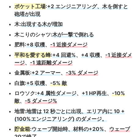
ポケット工場
:
+2 エンジニアリング、木を倒すと
砲塔が出現
木:
出現する木が増加
木こりのシャツ:
木が一撃で倒れる
肥料:
+8 収穫
、
-1 近接ダメージ
平和を愛する蜂
:
+4 回避%
、
+4 収穫
、
-1 近接ダメ
ージ
、
-1 遠距離ダメージ
金属板:
+2 アーマー
、
-3% ダメージ
白旗:
+5 収穫
、
-5% 敵
ロウソク:
+4 属性ダメージ
、
+1 HP再生
、
-10%
敵
、
-5 ダメージ%
地雷:
地雷は 12 秒ごとに出現、エリア内に 10 +
(100%エンジニアリング) のダメージ。
貯金箱
:
ウェーブ開始時、材料の+20%
、
ウェーブ
20で終了